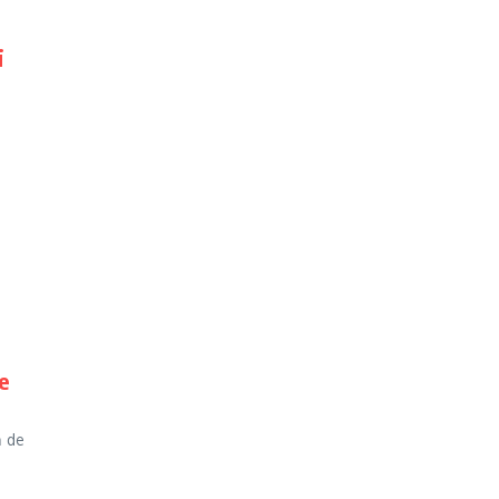
i
e
ă de