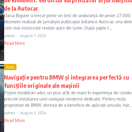
de la Autocar
Dacia Bigster a trecut printr-un test de anduranță de peste 27.000
kilometri realizat de jurnaliștii publicației britanice Autocar, una dint
cele mai cunoscute reviste auto din lume. După șapte l...
admin
August 7, 2026
Read More
Auto
Navigație pentru BMW și integrarea perfectă cu
funcțiile originale ale mașinii
Puține modificări aduc un plus atât de mare în experiența de condu
precum instalarea unei navigații moderne dedicate. Pentru mulți
proprietari de BMW, dorința de a beneficia de aplicații actuale, hăr..
admin
August 5, 2026
Read More