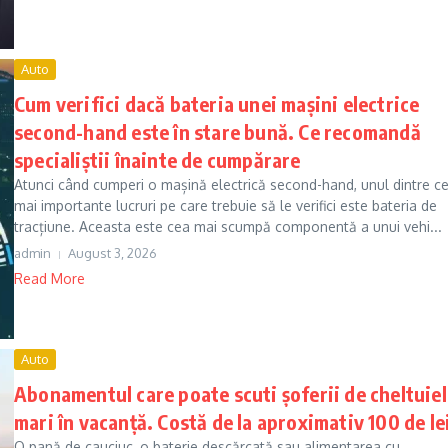
Auto
Cum verifici dacă bateria unei mașini electrice
second-hand este în stare bună. Ce recomandă
specialiștii înainte de cumpărare
Atunci când cumperi o mașină electrică second-hand, unul dintre ce
mai importante lucruri pe care trebuie să le verifici este bateria de
tracțiune. Aceasta este cea mai scumpă componentă a unui vehi...
admin
August 3, 2026
Read More
Auto
Abonamentul care poate scuti șoferii de cheltuiel
mari în vacanță. Costă de la aproximativ 100 de le
O pană de cauciuc, o baterie descărcată sau alimentarea cu