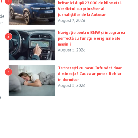
1
britanici după 27.000 de kilometri.
Verdictul surprinzător al
jurnaliștilor de la Autocar
 de
August 7, 2026
re
Navigație pentru BMW și integrarea
2
perfectă cu funcțiile originale ale
mașinii
August 5, 2026
Te trezești cu nasul înfundat doar
3
dimineața? Cauza ar putea fi chiar
în dormitor
August 5, 2026
s
.