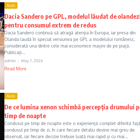
Auto
Dacia Sandero pe GPL, modelul lăudat de olandez
pentru consumul extrem de redus
Dacia Sandero continuă să atragă atenția în Europa, iar presa din
Olanda laudă în special versiunea pe GPL a modelului românesc,
considerată una dintre cele mai economice mașini de pe piață.
Publicați...
admin
May 7, 2026
Read More
Auto
De ce lumina xenon schimbă percepția drumului p
timp de noapte
Condusul pe timp de noapte este o experiență complet diferită faț
condusul pe timp de zi, în care fiecare detaliu devine mai greu de
observat, iar fiecare decizie trebuie luată mai rapid și cu mai...