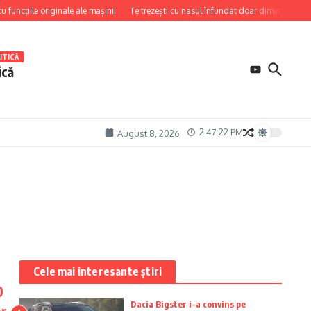
iile originale ale mașinii
Te trezești cu nasul înfundat doar dimineața? Cauza ar
ITICĂ
ică
2:47:23 PM
August 8, 2026
Cele mai interesante știri
0
Dacia Bigster i-a convins pe
or