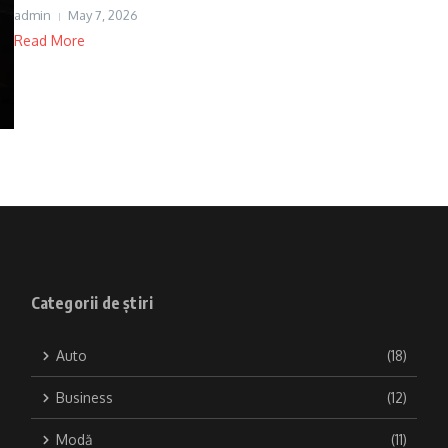
admin
May 7, 2026
Read More
Categorii de știri
Auto
(18)
Business
(12)
Modă
(11)