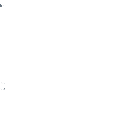
les
.
ă se
 de