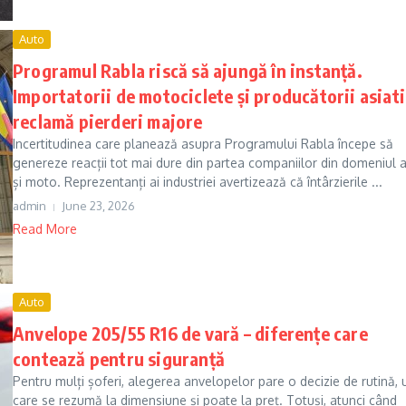
Auto
Programul Rabla riscă să ajungă în instanță.
Importatorii de motociclete și producătorii asiati
reclamă pierderi majore
Incertitudinea care planează asupra Programului Rabla începe să
genereze reacții tot mai dure din partea companiilor din domeniul 
și moto. Reprezentanți ai industriei avertizează că întârzierile ...
admin
June 23, 2026
Read More
Auto
Anvelope 205/55 R16 de vară – diferențe care
contează pentru siguranță
Pentru mulți șoferi, alegerea anvelopelor pare o decizie de rutină, 
care se rezumă la dimensiune și poate la preț. Totuși, atunci când