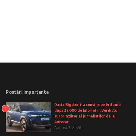
Postări importante
Dacia Bigster i-a convins pe britanici
1
după 27.000 de kilometri. Verdictul
surprinzător al jurnaliștilor de la
Autocar
August 7, 2026