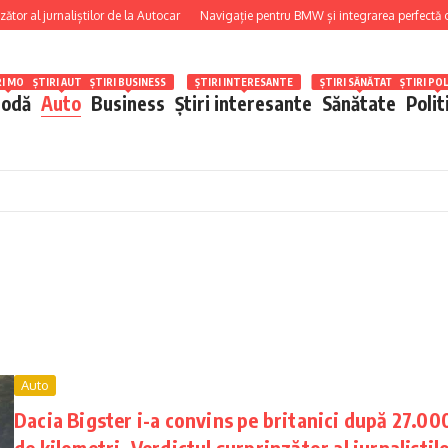
l jurnaliștilor de la Autocar
Navigație pentru BMW și integrarea perfectă cu funcț
RI MODĂ
ȘTIRI AUTO
ȘTIRI BUSINESS
ȘTIRI INTERESANTE
ȘTIRI SĂNĂTATE
ȘTIRI POL
odă
Auto
Business
Știri interesante
Sănătate
Polit
Auto
Dacia Bigster i-a convins pe britanici după 27.00
de kilometri. Verdictul surprinzător al jurnaliștil