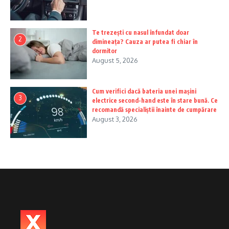
Te trezești cu nasul înfundat doar
2
dimineața? Cauza ar putea fi chiar în
dormitor
August 5, 2026
Cum verifici dacă bateria unei mașini
3
electrice second-hand este în stare bună. Ce
recomandă specialiștii înainte de cumpărare
August 3, 2026