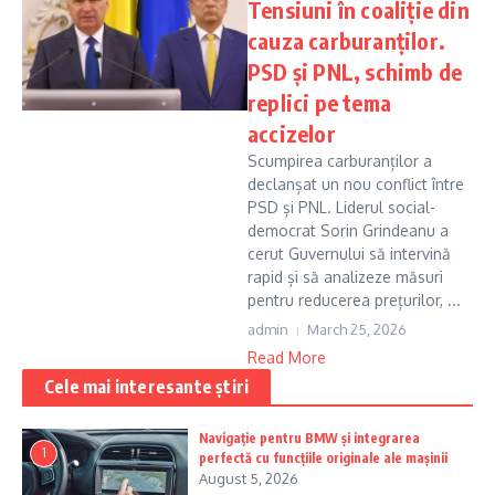
Tensiuni în coaliție din
cauza carburanților.
PSD și PNL, schimb de
replici pe tema
accizelor
Scumpirea carburanților a
declanșat un nou conflict între
PSD și PNL. Liderul social-
democrat Sorin Grindeanu a
cerut Guvernului să intervină
rapid și să analizeze măsuri
pentru reducerea prețurilor, ...
admin
March 25, 2026
Read More
Cele mai interesante știri
Navigație pentru BMW și integrarea
1
perfectă cu funcțiile originale ale mașinii
August 5, 2026