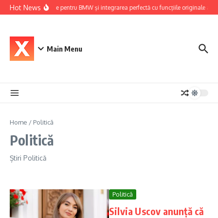
Skip to content
Hot News
Navigație pentru BMW și integrarea perfectă cu funcțiile originale ale m
Main Menu
Home
/
Politică
Politică
Știri
Politică
Politică
Silvia Uscov anunță că