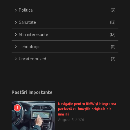
Politică
(9)
Sănătate
(13)
Știri interesante
(12)
Tehnologie
(11)
Uncategorized
(2)
Postări importante
Navigație pentru BMW și integrarea
1
perfectă cu funcțiile originale ale
mașinii
August 5, 2026