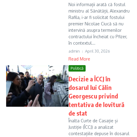
Noi informații arată că fostul
ministru al Sănătății, Alexandru
Rafila, i-ar fi solicitat fostului
premier Nicolae Ciucă să nu
intervină asupra termenilor
contractului încheiat cu Pfizer,
în contextul...
admin
April 30, 2026
Read More
Politică
Decizie a ÎCCJ în
dosarul lui Călin
Georgescu privind
tentativa de lovitură
de stat
Înalta Curte de Casație și
Justiție (ÎCCJ) a analizat
contestațiile depuse în dosarul