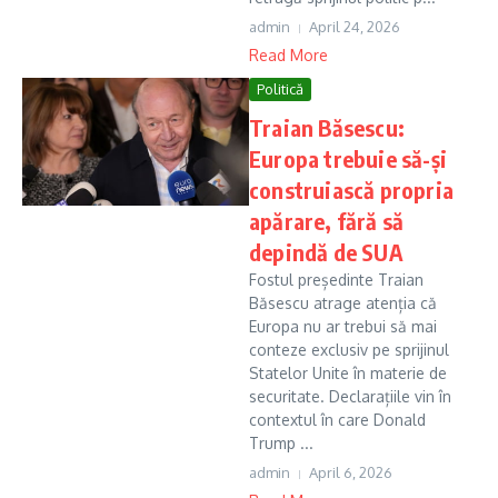
admin
April 24, 2026
Read More
Politică
Traian Băsescu:
Europa trebuie să-și
construiască propria
apărare, fără să
depindă de SUA
Fostul președinte Traian
Băsescu atrage atenția că
Europa nu ar trebui să mai
conteze exclusiv pe sprijinul
Statelor Unite în materie de
securitate. Declarațiile vin în
contextul în care Donald
Trump ...
admin
April 6, 2026