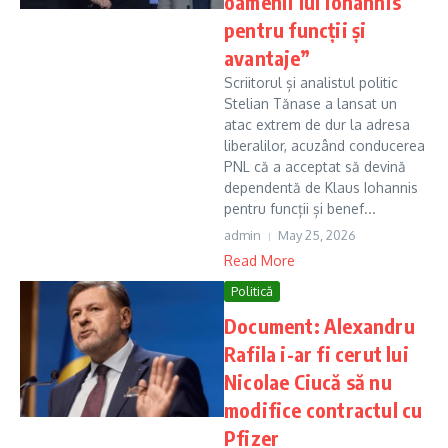
oamenii lui Iohannis
pentru funcții și
avantaje”
Scriitorul și analistul politic
Stelian Tănase a lansat un
atac extrem de dur la adresa
liberalilor, acuzând conducerea
PNL că a acceptat să devină
dependentă de Klaus Iohannis
pentru funcții și benef...
admin
May 25, 2026
Read More
Politică
Document: Alexandru
Rafila i-ar fi cerut lui
Nicolae Ciucă să nu
modifice contractul cu
Pfizer