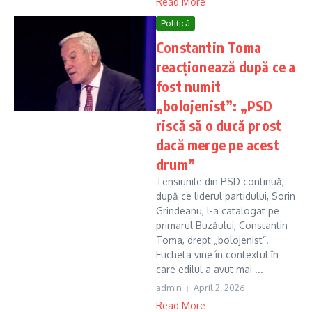
Read More
Politică
Constantin Toma
reacționează după ce a
fost numit
„bolojenist”: „PSD
riscă să o ducă prost
dacă merge pe acest
drum”
Tensiunile din PSD continuă,
după ce liderul partidului, Sorin
Grindeanu, l-a catalogat pe
primarul Buzăului, Constantin
Toma, drept „bolojenist”.
Eticheta vine în contextul în
care edilul a avut mai ...
admin
April 2, 2026
Read More