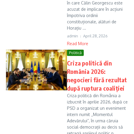
în care Călin Georgescu este
acuzat de implicare în acțiuni
împotriva ordinii
constituționale, alături de
Horațiu ...
admin
April 28, 2026
Read More
Politică
Criza politică din
România 2026:
negocieri fără rezultat
după ruptura coaliției
Criza politică din România a
izbucnit în aprilie 2026, după ce
PSD a organizat un eveniment
intern numit „Momentul
Adevărului”, în urma căruia
social-democrații au decis să
retragă sprijinul politic p...