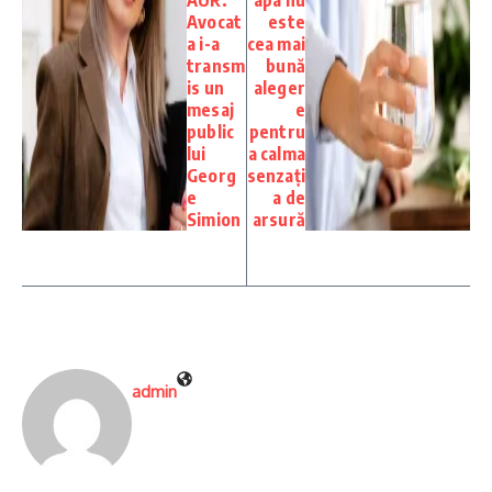
AUR.
apa nu
Avocat
este
a i-a
cea mai
transm
bună
is un
aleger
mesaj
e
public
pentru
lui
a calma
Georg
senzați
e
a de
Simion
arsură
admin