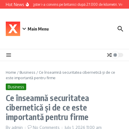
Skip to content
Hot News
Dacia Bigster i-a convins pe britanici după 27.000 de kilometri. Verdictul
Main Menu
Home
/
Business
/
Ce înseamnă securitatea cibernetică și de ce
este importantă pentru firme
Business
Ce înseamnă securitatea
cibernetică și de ce este
importantă pentru firme
By
admin
No Comments
July 1, 2026
11:00 am