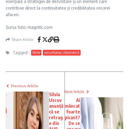
esențială a strategiei de dezvoltare și un element care
contribuie direct la continuitatea și credibilitatea oricărei
afaceri.
Sursa foto: magnific.com
Share Article
Tagged:
firme
securitatea cibernetică
Previous Article
Next Article
Silvia
Uscov
Ai
anunță
mâncat
că se
foarte
retrag
picant?
e din
De ce