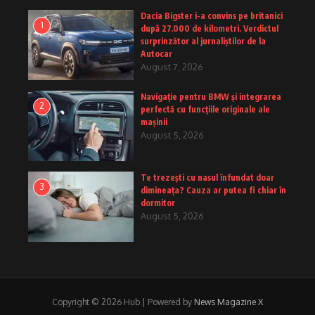
Dacia Bigster i-a convins pe britanici
1
după 27.000 de kilometri. Verdictul
surprinzător al jurnaliștilor de la
Autocar
August 7, 2026
Navigație pentru BMW și integrarea
2
perfectă cu funcțiile originale ale
mașinii
August 5, 2026
Te trezești cu nasul înfundat doar
3
dimineața? Cauza ar putea fi chiar în
dormitor
August 5, 2026
Copyright © 2026 Hub | Powered by
News Magazine X