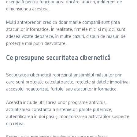
esențială pentru funcționarea oricărei afaceri, indiferent de
dimensiunea acesteia.
Mulți antreprenori cred că doar marile companii sunt ținta
atacurilor informatice. În realitate, firmele mici și mijlocii sunt
adesea vizate deoarece, în multe cazuri, dispun de măsuri de
protecție mai puțin dezvoltate.
Ce presupune securitatea cibernetică
Securitatea cibernetică reprezintă ansamblul măsurilor prin
care sunt protejate calculatoarele, rețelele și datele împotriva
accesului neautorizat, furtului sau atacurilor informatice.
Aceasta include utilizarea unor programe antivirus,
actualizarea constantă a sistemelor, parole puternice,
autentificarea în doi pași și monitorizarea activităților suspecte
din rețea.
Scopul este prevenirea incidentelor care pot afecta