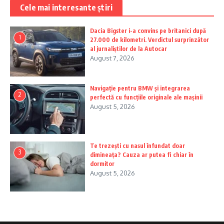
Cele mai interesante știri
Dacia Bigster i-a convins pe britanici după
1
27.000 de kilometri. Verdictul surprinzător
al jurnaliștilor de la Autocar
August 7, 2026
Navigație pentru BMW și integrarea
2
perfectă cu funcțiile originale ale mașinii
August 5, 2026
Te trezești cu nasul înfundat doar
3
dimineața? Cauza ar putea fi chiar în
dormitor
August 5, 2026