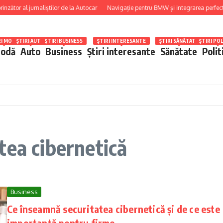
zător al jurnaliștilor de la Autocar
Navigație pentru BMW și integrarea perfectă cu
RI MODĂ
ȘTIRI AUTO
ȘTIRI BUSINESS
ȘTIRI INTERESANTE
ȘTIRI SĂNĂTATE
ȘTIRI POL
odă
Auto
Business
Știri interesante
Sănătate
Polit
tea cibernetică
Business
Ce înseamnă securitatea cibernetică și de ce este
importantă pentru firme