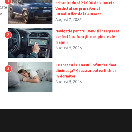
1
britanici după 27.000 de kilometri.
tate
Verdictul surprinzător al
re
jurnaliștilor de la Autocar
August 7, 2026
Navigație pentru BMW și integrarea
2
perfectă cu funcțiile originale ale
mașinii
August 5, 2026
Te trezești cu nasul înfundat doar
3
dimineața? Cauza ar putea fi chiar
în dormitor
August 5, 2026