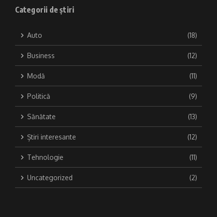
Categorii de știri
Auto
(18)
Business
(12)
Modă
(11)
Politică
(9)
Sănătate
(13)
Știri interesante
(12)
Tehnologie
(11)
Uncategorized
(2)