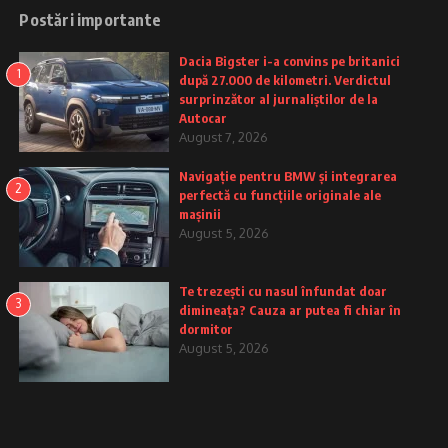
Postări importante
Dacia Bigster i-a convins pe britanici
1
după 27.000 de kilometri. Verdictul
surprinzător al jurnaliștilor de la
Autocar
August 7, 2026
Navigație pentru BMW și integrarea
2
perfectă cu funcțiile originale ale
mașinii
August 5, 2026
Te trezești cu nasul înfundat doar
3
dimineața? Cauza ar putea fi chiar în
dormitor
August 5, 2026