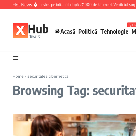
Skip to content
Hot News
Dacia Bigster i-a convins pe britanici după 27.000 de kilometri. Verdictul surprin
Hub
ȘTI
Acasă
Politică
Tehnologie
M
News.ro
Home
/
securitatea cibernetică
Browsing Tag: securita