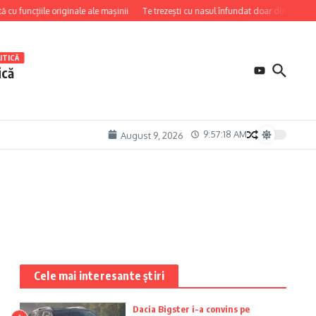
 funcțiile originale ale mașinii
Te trezești cu nasul înfundat doar dimineața? Ca
ITICĂ
ică
9:57:18 AM
August 9, 2026
Cele mai interesante știri
Dacia Bigster i-a convins pe