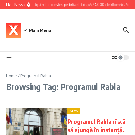
Skip to content
Hot News
Dacia Bigster i-a convins pe britanici după 27.000 de kilometri. Verdict
Main Menu
Home
/
Programul Rabla
Browsing Tag: Programul Rabla
Auto
Programul Rabla riscă
să ajungă în instanță.