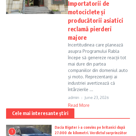
Importatorii de
motociclete și
producătorii asiatici
reclamă pierderi
majore
Incertitudinea care planează
asupra Programului Rabla
începe să genereze reacții tot
mai dure din partea
companiilor din domeniul auto
și moto. Reprezentanți ai
industriei avertizează că
întârzierile ...
admin
June 23, 2026
Read More
Cele mai interesante știri
Dacia Bigster i-a convins pe britanici după
1
27.000 de kilometri. Verdictul surprinzător