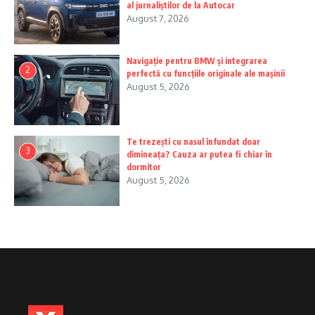
al jurnaliștilor de la Autocar
August 7, 2026
Navigație pentru BMW și integrarea
2
perfectă cu funcțiile originale ale mașinii
August 5, 2026
Te trezești cu nasul înfundat doar
3
dimineața? Cauza ar putea fi chiar în
dormitor
August 5, 2026