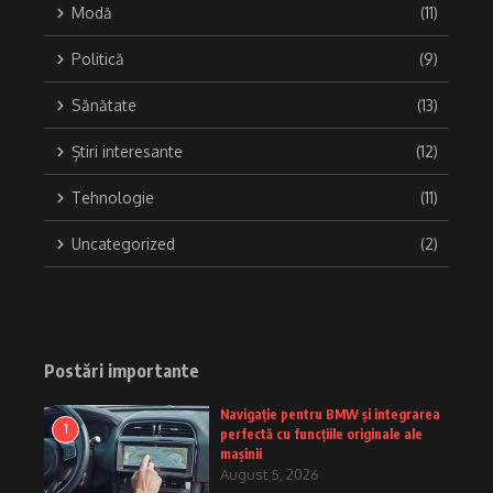
Modă
(11)
Politică
(9)
Sănătate
(13)
Știri interesante
(12)
Tehnologie
(11)
Uncategorized
(2)
Postări importante
Navigație pentru BMW și integrarea
1
perfectă cu funcțiile originale ale
mașinii
August 5, 2026