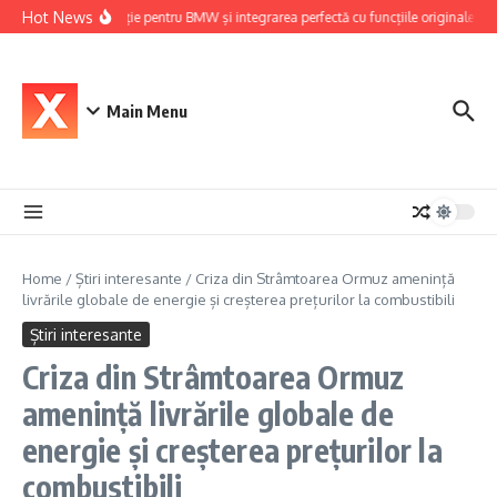
Skip to content
Hot News
Navigație pentru BMW și integrarea perfectă cu funcțiile originale ale 
Main Menu
Home
/
Știri interesante
/
Criza din Strâmtoarea Ormuz amenință
livrările globale de energie și creșterea prețurilor la combustibili
Știri interesante
Criza din Strâmtoarea Ormuz
amenință livrările globale de
energie și creșterea prețurilor la
combustibili