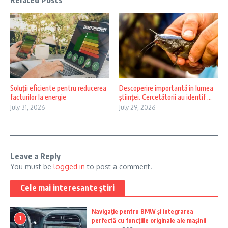
Related Posts
Soluții eficiente pentru reducerea
Descoperire importantă în lumea
facturilor la energie
științei. Cercetătorii au identif ...
July 31, 2026
July 29, 2026
Leave a Reply
You must be
logged in
to post a comment.
Cele mai interesante știri
Navigație pentru BMW și integrarea
1
perfectă cu funcțiile originale ale mașinii