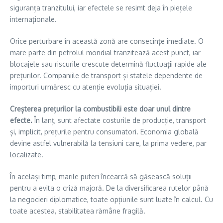
siguranța tranzitului, iar efectele se resimt deja în piețele
internaționale.
Orice perturbare în această zonă are consecințe imediate. O
mare parte din petrolul mondial tranzitează acest punct, iar
blocajele sau riscurile crescute determină fluctuații rapide ale
prețurilor. Companiile de transport și statele dependente de
importuri urmăresc cu atenție evoluția situației.
Creșterea prețurilor la combustibili este doar unul dintre
efecte.
În lanț, sunt afectate costurile de producție, transport
și, implicit, prețurile pentru consumatori. Economia globală
devine astfel vulnerabilă la tensiuni care, la prima vedere, par
localizate.
În același timp, marile puteri încearcă să găsească soluții
pentru a evita o criză majoră. De la diversificarea rutelor până
la negocieri diplomatice, toate opțiunile sunt luate în calcul. Cu
toate acestea, stabilitatea rămâne fragilă.