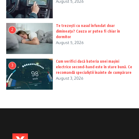
August 5, 2026
Te trezești cu nasul înfundat doar
2
dimineața? Cauza ar putea fi chiar în
dormitor
August 5, 2026
Cum verifici dacă bateria unei mașini
3
electrice second-hand este în stare bună. Ce
recomandă specialiștii înainte de cumpărare
August 3, 2026