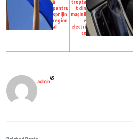
ă
trepta
pentru
t din
sprijin
mașinil
region
e
al
electri
ce
admin