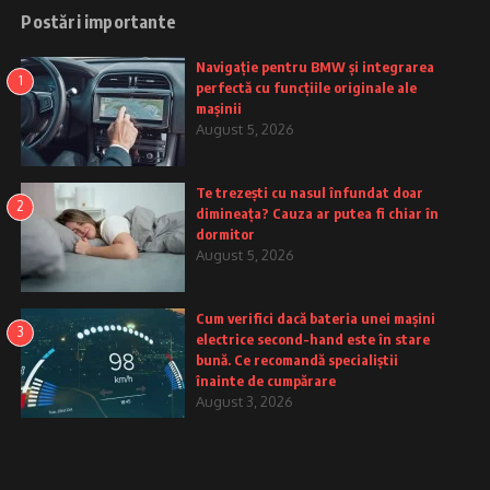
Postări importante
Navigație pentru BMW și integrarea
1
perfectă cu funcțiile originale ale
mașinii
August 5, 2026
Te trezești cu nasul înfundat doar
2
dimineața? Cauza ar putea fi chiar în
dormitor
August 5, 2026
Cum verifici dacă bateria unei mașini
3
electrice second-hand este în stare
bună. Ce recomandă specialiștii
înainte de cumpărare
August 3, 2026