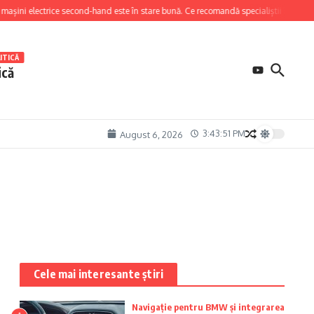
mașini electrice second-hand este în stare bună. Ce recomandă specialiștii înainte d
ITICĂ
ică
3:43:52 PM
August 6, 2026
Cele mai interesante știri
Navigație pentru BMW și integrarea