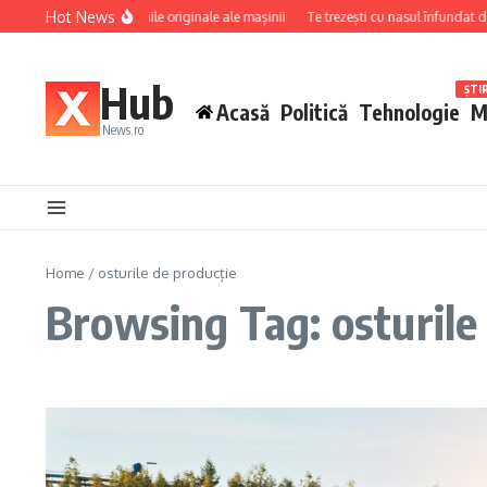
Skip to content
Hot News
area perfectă cu funcțiile originale ale mașinii
Te trezești cu nasul înfundat doa
Hub
ȘTI
Acasă
Politică
Tehnologie
M
News.ro
Home
/
osturile de producție
Browsing Tag: osturile