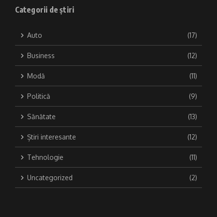
Categorii de știri
Auto
(17)
Business
(12)
Modă
(11)
Politică
(9)
Sănătate
(13)
Știri interesante
(12)
Tehnologie
(11)
Uncategorized
(2)