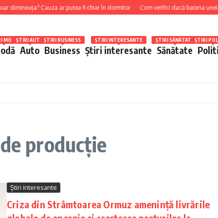
r dimineața? Cauza ar putea fi chiar în dormitor
Cum verifici dacă bateria unei 
RI MODĂ
ȘTIRI AUTO
ȘTIRI BUSINESS
ȘTIRI INTERESANTE
ȘTIRI SĂNĂTATE
ȘTIRI POL
odă
Auto
Business
Știri interesante
Sănătate
Polit
 de producție
Știri interesante
Criza din Strâmtoarea Ormuz amenință livrările
globale de energie și creșterea prețurilor la