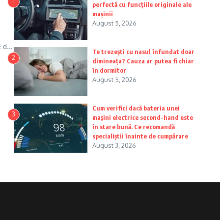
1
perfectă cu funcțiile originale ale
mașinii
August 5, 2026
 d...
Te trezești cu nasul înfundat doar
2
dimineața? Cauza ar putea fi chiar
în dormitor
August 5, 2026
Cum verifici dacă bateria unei
3
mașini electrice second-hand este
în stare bună. Ce recomandă
specialiștii înainte de cumpărare
August 3, 2026