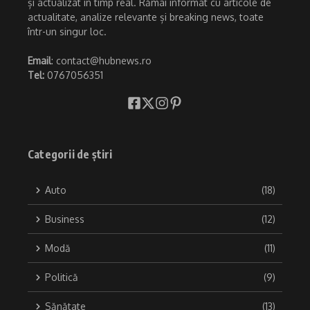
și actualizat în timp real. Rămâi informat cu articole de
actualitate, analize relevante și breaking news, toate
într-un singur loc.
Email
: contact@hubnews.ro
Tel:
0767056351
Categorii de știri
Auto
(18)
Business
(12)
Modă
(11)
Politică
(9)
Sănătate
(13)