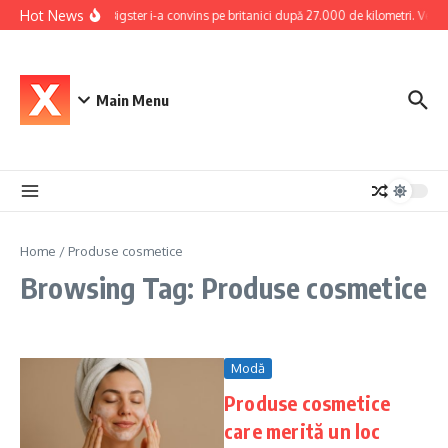
Skip to content
Hot News
Dacia Bigster i-a convins pe britanici după 27.000 de kilometri. Verdict
Main Menu
Home
/
Produse cosmetice
Browsing Tag: Produse cosmetice
Modă
Produse cosmetice
care merită un loc