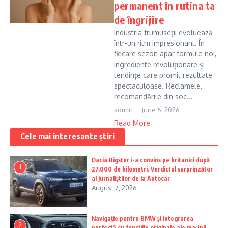
permanent în rutina ta
de îngrijire
Industria frumuseții evoluează
într-un ritm impresionant. În
fiecare sezon apar formule noi,
ingrediente revoluționare și
tendințe care promit rezultate
spectaculoase. Reclamele,
recomandările din soc...
admin
June 5, 2026
Read More
Cele mai interesante știri
Dacia Bigster i-a convins pe britanici după
1
27.000 de kilometri. Verdictul surprinzător
al jurnaliștilor de la Autocar
August 7, 2026
Navigație pentru BMW și integrarea
2
perfectă cu funcțiile originale ale mașinii