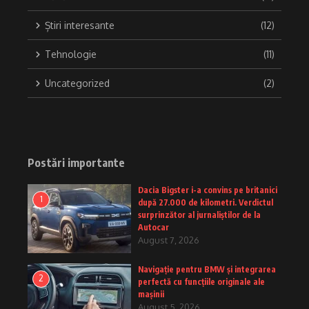
Știri interesante
(12)
Tehnologie
(11)
Uncategorized
(2)
Postări importante
Dacia Bigster i-a convins pe britanici
1
după 27.000 de kilometri. Verdictul
surprinzător al jurnaliștilor de la
Autocar
August 7, 2026
Navigație pentru BMW și integrarea
2
perfectă cu funcțiile originale ale
mașinii
August 5, 2026