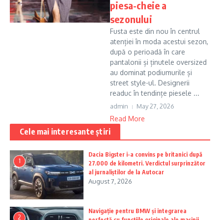
piesa-cheie a
sezonului
Fusta este din nou în centrul
atenției în moda acestui sezon,
după o perioadă în care
pantalonii și ținutele oversized
au dominat podiumurile și
street style-ul. Designerii
readuc în tendințe piesele ...
admin
May 27, 2026
Read More
Cele mai interesante știri
Dacia Bigster i-a convins pe britanici după
1
27.000 de kilometri. Verdictul surprinzător
al jurnaliștilor de la Autocar
August 7, 2026
Navigație pentru BMW și integrarea
2
perfectă cu funcțiile originale ale mașinii