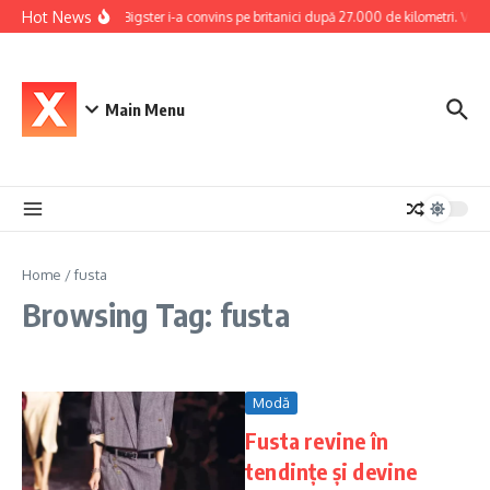
Skip to content
Hot News
Dacia Bigster i-a convins pe britanici după 27.000 de kilometri. Verdic
Main Menu
Home
/
fusta
Browsing Tag: fusta
Modă
Fusta revine în
tendințe și devine