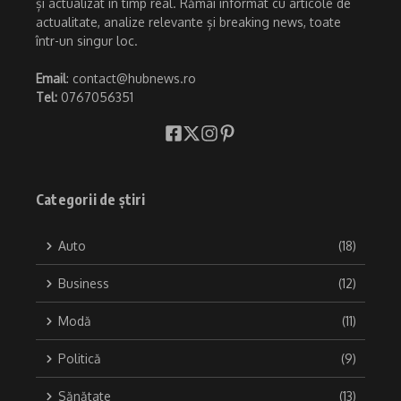
și actualizat în timp real. Rămâi informat cu articole de
actualitate, analize relevante și breaking news, toate
într-un singur loc.
Email
: contact@hubnews.ro
Tel:
0767056351
Categorii de știri
Auto
(18)
Business
(12)
Modă
(11)
Politică
(9)
Sănătate
(13)