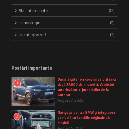
Știri interesante
(12)
Tehnologie
(11)
Uncategorized
(2)
Postări importante
Dacia Bigster i-a convins pe britanici
1
după 27.000 de kilometri. Verdictul
surprinzător al jurnaliștilor de la
Autocar
August 7, 2026
Navigație pentru BMW și integrarea
2
perfectă cu funcțiile originale ale
mașinii
August 5, 2026