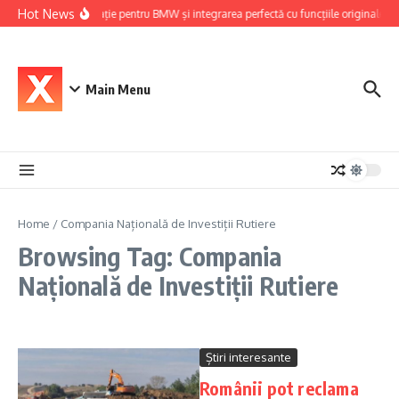
Skip to content
Hot News
Navigație pentru BMW și integrarea perfectă cu funcțiile originale ale
Main Menu
Home
/
Compania Națională de Investiții Rutiere
Browsing Tag: Compania
Națională de Investiții Rutiere
Știri interesante
Românii pot reclama