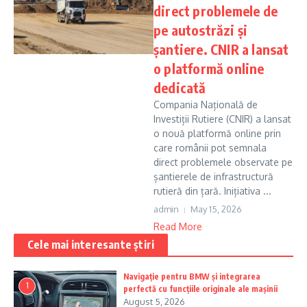
direct problemele de
pe autostrăzi și
șantiere. CNIR a lansat
o platformă online
dedicată
Compania Națională de
Investiții Rutiere (CNIR) a lansat
o nouă platformă online prin
care românii pot semnala
direct problemele observate pe
șantierele de infrastructură
rutieră din țară. Inițiativa ...
admin
May 15, 2026
Read More
Cele mai interesante știri
Navigație pentru BMW și integrarea
1
perfectă cu funcțiile originale ale mașinii
August 5, 2026