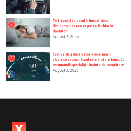
Te trezești cu nasul înfundat doar
2
dimineața? Cauza ar putea fi chiar în
dormitor
August 5, 2026
Cum verifici dacă bateria unei mașini
3
electrice second-hand este în stare bună. Ce
recomandă specialiștii înainte de cumpărare
August 3, 2026