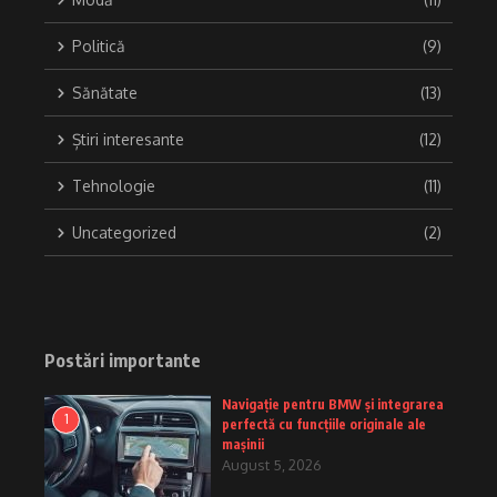
Politică
(9)
Sănătate
(13)
Știri interesante
(12)
Tehnologie
(11)
Uncategorized
(2)
Postări importante
Navigație pentru BMW și integrarea
1
perfectă cu funcțiile originale ale
mașinii
August 5, 2026