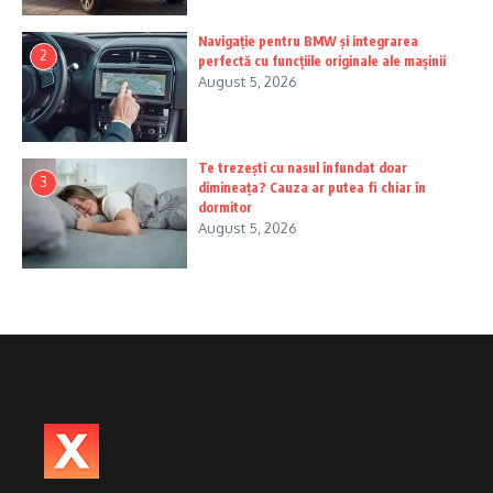
Navigație pentru BMW și integrarea
2
perfectă cu funcțiile originale ale mașinii
August 5, 2026
Te trezești cu nasul înfundat doar
3
dimineața? Cauza ar putea fi chiar în
dormitor
August 5, 2026