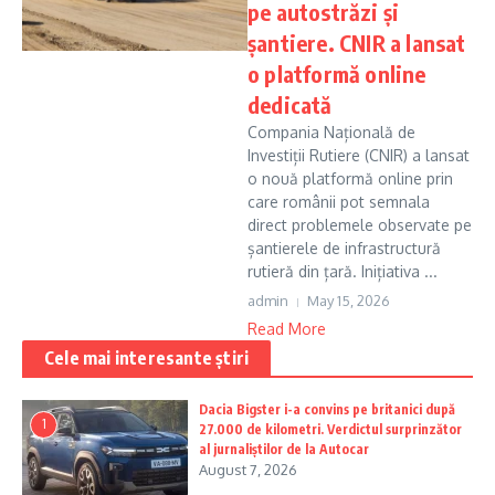
pe autostrăzi și
șantiere. CNIR a lansat
o platformă online
dedicată
Compania Națională de
Investiții Rutiere (CNIR) a lansat
o nouă platformă online prin
care românii pot semnala
direct problemele observate pe
șantierele de infrastructură
rutieră din țară. Inițiativa ...
admin
May 15, 2026
Read More
Cele mai interesante știri
Dacia Bigster i-a convins pe britanici după
1
27.000 de kilometri. Verdictul surprinzător
al jurnaliștilor de la Autocar
August 7, 2026