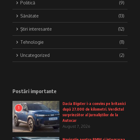
Politică
(9)
Sănătate
(13)
Știri interesante
(12)
Tehnologie
(11)
Uncategorized
(2)
Postări importante
Dacia Bigster i-a convins pe britanici
1
după 27.000 de kilometri. Verdictul
surprinzător al jurnaliștilor de la
Autocar
August 7, 2026
Navigație pentru BMW și integrarea