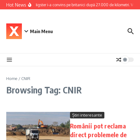
Skip to content
Hot News
Dacia Bigster i-a convins pe britanici după 27.000 de kilometri. Verdict
Main Menu
Home
/
CNIR
Browsing Tag: CNIR
Știri interesante
Românii pot reclama
direct problemele de