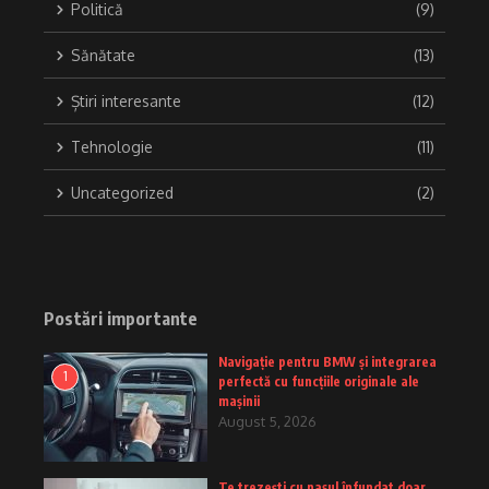
Politică
(9)
Sănătate
(13)
Știri interesante
(12)
Tehnologie
(11)
Uncategorized
(2)
Postări importante
Navigație pentru BMW și integrarea
1
perfectă cu funcțiile originale ale
mașinii
August 5, 2026
Te trezești cu nasul înfundat doar