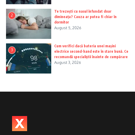
Te trezești cu nasul înfundat doar
2
dimineața? Cauza ar putea fi chiar în
dormitor
August 5, 2026
Cum verifici dacă bateria unei mașini
3
electrice second-hand este în stare bună. Ce
recomandă specialiștii înainte de cumpărare
August 3, 2026