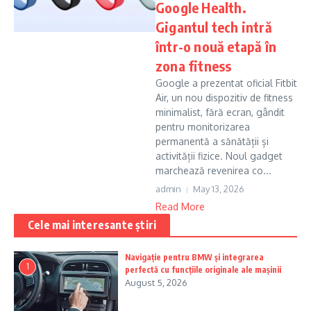
Google Health.
Gigantul tech intră
într-o nouă etapă în
zona fitness
Google a prezentat oficial Fitbit
Air, un nou dispozitiv de fitness
minimalist, fără ecran, gândit
pentru monitorizarea
permanentă a sănătății și
activității fizice. Noul gadget
marchează revenirea co...
admin
May 13, 2026
Read More
Cele mai interesante știri
Navigație pentru BMW și integrarea
1
perfectă cu funcțiile originale ale mașinii
August 5, 2026