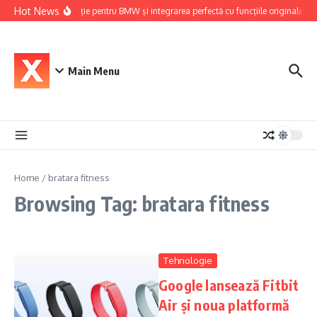
Skip to content
Hot News
Navigație pentru BMW și integrarea perfectă cu funcțiile originale ale
Main Menu
Home
/
bratara fitness
Browsing Tag: bratara fitness
Tehnologie
Google lansează Fitbit
Air și noua platformă