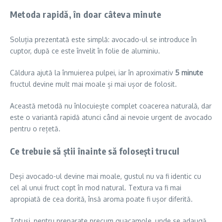
Metoda rapidă, în doar câteva minute
Soluția prezentată este simplă: avocado-ul se introduce în
cuptor, după ce este învelit în folie de aluminiu.
Căldura ajută la înmuierea pulpei, iar în aproximativ
5 minute
fructul devine mult mai moale și mai ușor de folosit.
Această metodă nu înlocuiește complet coacerea naturală, dar
este o variantă rapidă atunci când ai nevoie urgent de avocado
pentru o rețetă.
Ce trebuie să știi înainte să folosești trucul
Deși avocado-ul devine mai moale, gustul nu va fi identic cu
cel al unui fruct copt în mod natural. Textura va fi mai
apropiată de cea dorită, însă aroma poate fi ușor diferită.
Totuși, pentru preparate precum guacamole, unde se adaugă