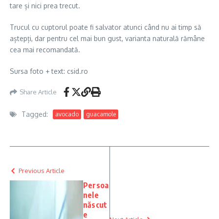
tare și nici prea trecut.
Trucul cu cuptorul poate fi salvator atunci când nu ai timp să
aștepți, dar pentru cel mai bun gust, varianta naturală rămâne
cea mai recomandată.
Sursa foto + text: csid.ro
Share Article
Tagged:
avocado
guacamole
Previous Article
Persoa
nele
născut
e