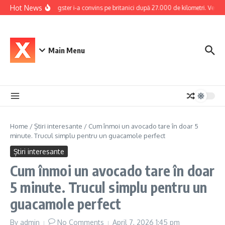
Skip to content
Hot News
Dacia Bigster i-a convins pe britanici după 27.000 de kilometri. Verdictu
Main Menu
Home
/
Știri interesante
/
Cum înmoi un avocado tare în doar 5
minute. Trucul simplu pentru un guacamole perfect
Știri interesante
Cum înmoi un avocado tare în doar
5 minute. Trucul simplu pentru un
guacamole perfect
By
admin
No Comments
April 7, 2026
1:45 pm