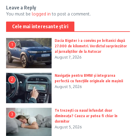
Leave a Reply
You must be
logged in
to post a comment.
Cele mai interesante știri
Dacia Bigster i-a convins pe britanici după
1
27.000 de kilometri. Verdictul surprinzător
al jurnaliștilor de la Autocar
August 7, 2026
Navigație pentru BMW și integrarea
2
perfectă cu funcțiile originale ale mașinii
August 5, 2026
Te trezești cu nasul înfundat doar
3
dimineața? Cauza ar putea fi chiar în
dormitor
August 5, 2026