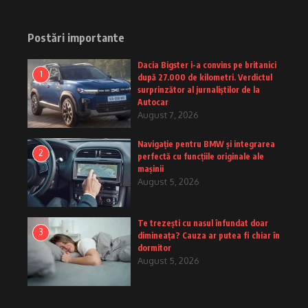
Postări importante
Dacia Bigster i-a convins pe britanici
1
după 27.000 de kilometri. Verdictul
surprinzător al jurnaliștilor de la
Autocar
August 7, 2026
Navigație pentru BMW și integrarea
2
perfectă cu funcțiile originale ale
mașinii
August 5, 2026
Te trezești cu nasul înfundat doar
3
dimineața? Cauza ar putea fi chiar în
dormitor
August 5, 2026