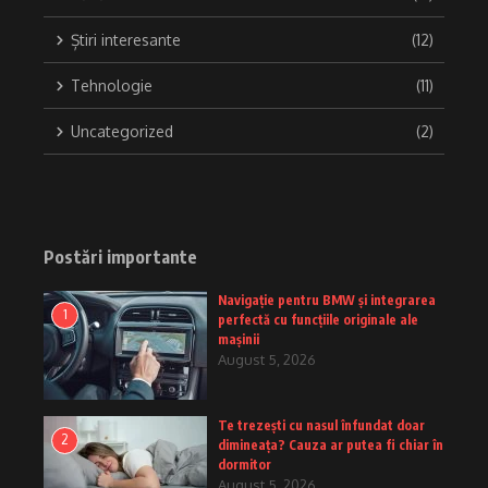
Știri interesante
(12)
Tehnologie
(11)
Uncategorized
(2)
Postări importante
Navigație pentru BMW și integrarea
1
perfectă cu funcțiile originale ale
mașinii
August 5, 2026
Te trezești cu nasul înfundat doar
2
dimineața? Cauza ar putea fi chiar în
dormitor
August 5, 2026