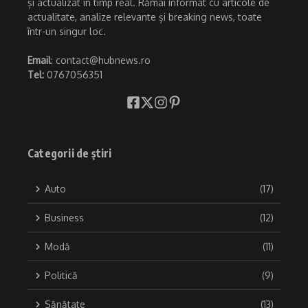
și actualizat în timp real. Rămâi informat cu articole de
actualitate, analize relevante și breaking news, toate
într-un singur loc.
Email
: contact@hubnews.ro
Tel:
0767056351
Categorii de știri
Auto
(17)
Business
(12)
Modă
(11)
Politică
(9)
Sănătate
(13)