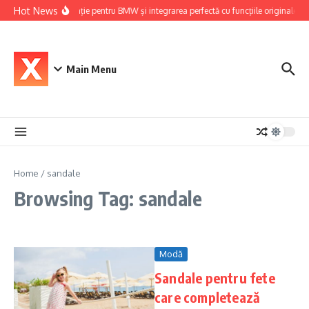
Skip to content
Hot News
Navigație pentru BMW și integrarea perfectă cu funcțiile originale ale
Main Menu
Home
/
sandale
Browsing Tag: sandale
Modă
Sandale pentru fete
care completează