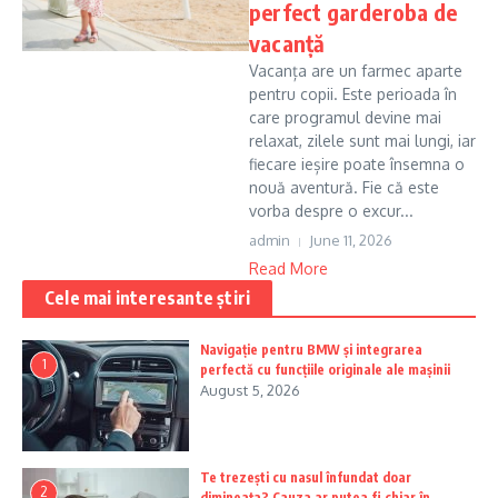
perfect garderoba de
vacanță
Vacanța are un farmec aparte
pentru copii. Este perioada în
care programul devine mai
relaxat, zilele sunt mai lungi, iar
fiecare ieșire poate însemna o
nouă aventură. Fie că este
vorba despre o excur...
admin
June 11, 2026
Read More
Cele mai interesante știri
Navigație pentru BMW și integrarea
1
perfectă cu funcțiile originale ale mașinii
August 5, 2026
Te trezești cu nasul înfundat doar
2
dimineața? Cauza ar putea fi chiar în