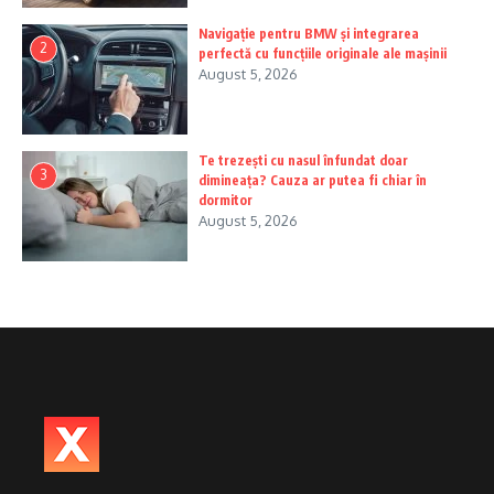
Navigație pentru BMW și integrarea
2
perfectă cu funcțiile originale ale mașinii
August 5, 2026
Te trezești cu nasul înfundat doar
3
dimineața? Cauza ar putea fi chiar în
dormitor
August 5, 2026