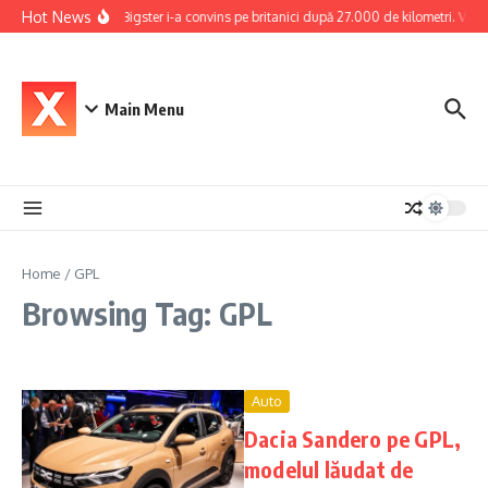
Skip to content
Hot News
Dacia Bigster i-a convins pe britanici după 27.000 de kilometri. Verdic
Main Menu
Home
/
GPL
Browsing Tag: GPL
Auto
Dacia Sandero pe GPL,
modelul lăudat de