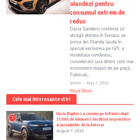
olandezi pentru
consumul extrem de
redus
Dacia Sandero continuă să
atragă atenția în Europa, iar
presa din Olanda laudă în
special versiunea pe GPL a
modelului românesc,
considerată una dintre cele mai
economice mașini de pe piață.
Publicați...
admin
May 7, 2026
Read More
Cele mai interesante știri
Dacia Bigster i-a convins pe britanici după
1
27.000 de kilometri. Verdictul surprinzător
al jurnaliștilor de la Autocar
August 7, 2026