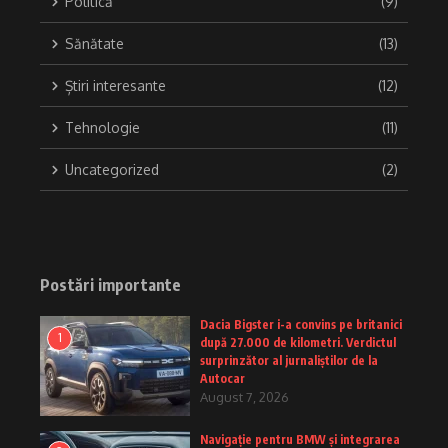
Politică
(9)
Sănătate
(13)
Știri interesante
(12)
Tehnologie
(11)
Uncategorized
(2)
Postări importante
Dacia Bigster i-a convins pe britanici
1
după 27.000 de kilometri. Verdictul
surprinzător al jurnaliștilor de la
Autocar
August 7, 2026
Navigație pentru BMW și integrarea